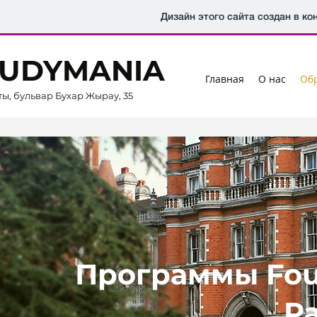
Дизайн этого сайта создан в к
TUDYMANIA
Главная
О нас
Об
ты, бульвар Бухар Жырау, 35
Программы Foun
P