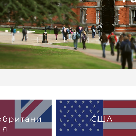
обритани
США
я