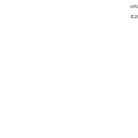
inf
©2